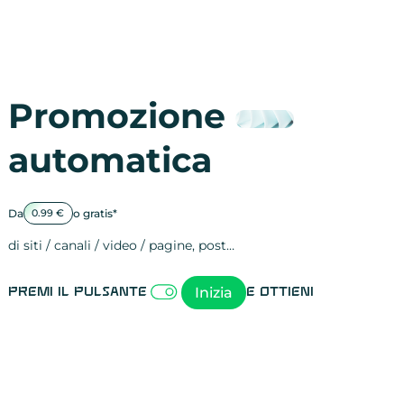
Promozione
automatica
Da
o gratis*
0.99 €
di siti / canali / video / pagine, post…
Attività sulle 
visite
visualizzazioni
registrazioni
referral
recensioni
menzioni
attività sulle 
attività sui so
spettatori dei
comportament
clic sui link
lead motivati
Inizia
Premi il pulsante
e ottieni