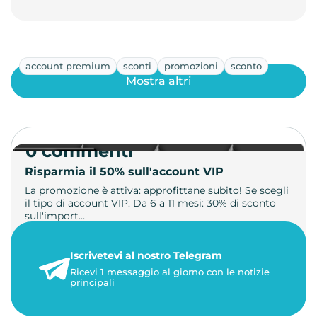
account premium
sconti
promozioni
sconto
Mostra altri
0 commenti
Risparmia il 50% sull'account VIP
La promozione è attiva: approfittane subito! Se scegli
il tipo di account VIP: Da 6 a 11 mesi: 30% di sconto
sull'import…
22 maggio 2026
Iscrivetevi al nostro Telegram
1 minuto di lettura
Ricevi 1 messaggio al giorno con le notizie
principali