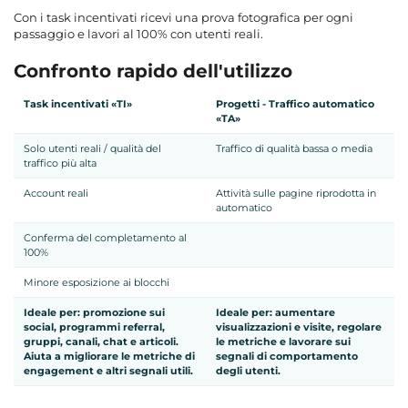
Con i task incentivati ricevi una prova fotografica per ogni
passaggio e lavori al 100% con utenti reali.
Confronto rapido dell'utilizzo
Task incentivati «TI»
Progetti - Traffico automatico
«TA»
Solo utenti reali / qualità del
Traffico di qualità bassa o media
traffico più alta
Account reali
Attività sulle pagine riprodotta in
automatico
Conferma del completamento al
100%
Minore esposizione ai blocchi
Ideale per: promozione sui
Ideale per: aumentare
social, programmi referral,
visualizzazioni e visite, regolare
gruppi, canali, chat e articoli.
le metriche e lavorare sui
Aiuta a migliorare le metriche di
segnali di comportamento
engagement e altri segnali utili.
degli utenti.