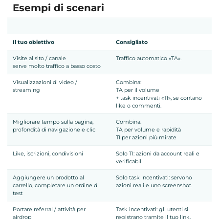
Esempi di scenari
Il tuo obiettivo
Consigliato
Visite al sito / canale
Traffico automatico «TA».
serve molto traffico a basso costo
Visualizzazioni di video /
Combina:
streaming
TA per il volume
+ task incentivati «TI», se contano
like o commenti.
Migliorare tempo sulla pagina,
Combina:
profondità di navigazione e clic
TA per volume e rapidità
TI per azioni più mirate
Like, iscrizioni, condivisioni
Solo TI: azioni da account reali e
verificabili
Aggiungere un prodotto al
Solo task incentivati: servono
carrello, completare un ordine di
azioni reali e uno screenshot.
test
Portare referral / attività per
Task incentivati: gli utenti si
airdrop
registrano tramite il tuo link.