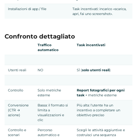
Installazioni di app / file
Task incentivati: incarico «scarica,
apri, fai uno screenshot».
Confronto dettagliato
Traffico
Task incentivati
automatico
Utenti reali
NO
SÌ (
solo utenti reali
)
Controllo
Solo metriche
Report fotografici per ogni
esterne
task
+ metriche esterne
Conversione
Bassa: il formato si
Più alta: l'utente ha un
(CTR →
limita a
incentivo a completare un
azione)
visualizzazioni e
obiettivo preciso
clic
Controllo e
Percorso
Scegli le attività aggiuntive e
scenari
automatico e
costruisci una sequenza