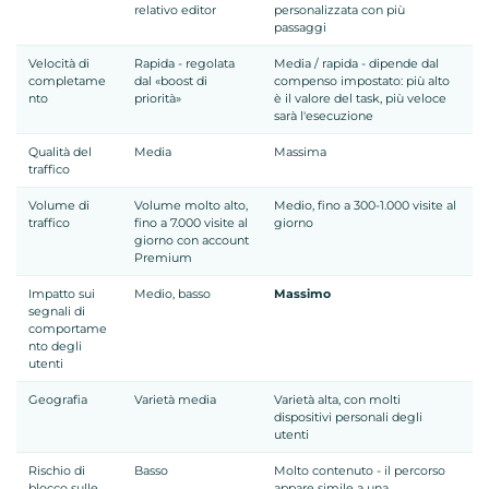
relativo editor
personalizzata con più
passaggi
Velocità di
Rapida - regolata
Media / rapida - dipende dal
completame
dal «boost di
compenso impostato: più alto
nto
priorità»
è il valore del task, più veloce
sarà l'esecuzione
Qualità del
Media
Massima
traffico
Volume di
Volume molto alto,
Medio, fino a 300-1.000 visite al
traffico
fino a 7.000 visite al
giorno
giorno con account
Premium
Impatto sui
Medio, basso
Massimo
segnali di
comportame
nto degli
utenti
Geografia
Varietà media
Varietà alta, con molti
dispositivi personali degli
utenti
Rischio di
Basso
Molto contenuto - il percorso
blocco sulle
appare simile a una