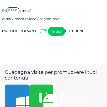
Da
o gratis*
0.99 €
di siti / canali / video / pagine, post…
Attività sulle 
visite
visualizzazioni
registrazioni
referral
recensioni
menzioni
attività sulle 
attività sui so
spettatori dei
comportament
clic sui link
lead motivati
Inizia
Premi il pulsante
e ottieni
Guadagna visite per promuovere i tuoi
contenuti
Scarica per
Scarica per