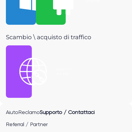
Windows
Android
Scambio \ acquisto di traffico
Ottieni il
link P2P
Aiuto
Reclamo
Supporto / Contattaci
Referral / Partner