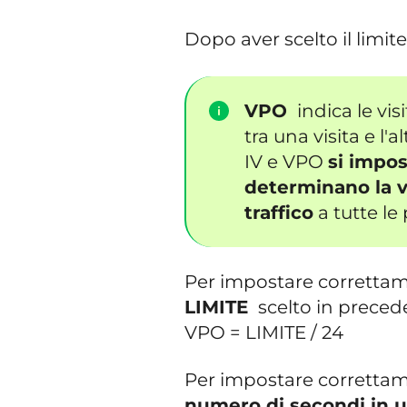
Dopo aver scelto il limit
VPO
indica le vis
tra una visita e l'
IV e VPO
si impos
determinano la ve
traffico
a tutte le
Per impostare correttam
LIMITE
scelto in precede
VPO = LIMITE / 24
Per impostare correttam
numero di secondi in u