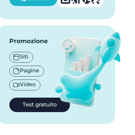
Promozione
Siti
Pagine
Video
Test gratuito