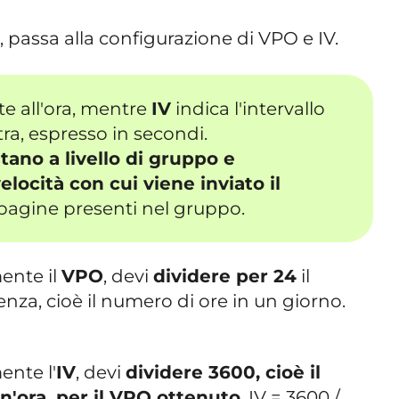
e, passa alla configurazione di VPO e IV.
ite all'ora, mentre
IV
indica l'intervallo
altra, espresso in secondi.
tano a livello di gruppo e
locità con cui viene inviato il
 pagine presenti nel gruppo.
ente il
VPO
, devi
dividere per 24
il
nza, cioè il numero di ore in un giorno.
ente l'
IV
, devi
dividere 3600, cioè il
n'ora, per il VPO ottenuto
. IV = 3600 /