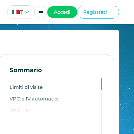
IT
Accedi
Registrati
Sommario
Limiti di visite
VPO e IV automatici
VPO e IV