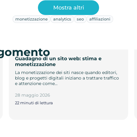
Mostra altri
monetizzazione
analytics
seo
affiliazioni
argomento
Guadagno di un sito web: stima e
monetizzazione
La monetizzazione dei siti nasce quando editori,
blog e progetti digitali iniziano a trattare traffico
e attenzione come…
28 maggio 2026
22 minuti di lettura