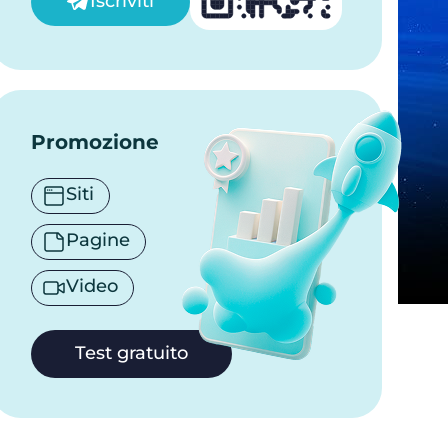
Iscriviti
Promozione
Siti
Pagine
Video
Test gratuito