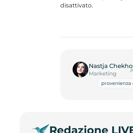
disattivato.
Nastja Chekho
A
Marketing
provenienza d
Redazione LIV