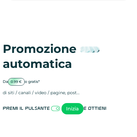
Promozione
automatica
Da
o gratis*
0.99 €
di siti / canali / video / pagine, post…
Attività sulle 
visite
visualizzazioni
registrazioni
referral
recensioni
menzioni
attività sulle 
attività sui so
spettatori dei
comportament
clic sui link
lead motivati
Inizia
Premi il pulsante
e ottieni