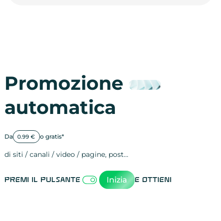
Promozione
automatica
Da
o gratis*
0.99 €
di siti / canali / video / pagine, post…
Attività sulle 
visite
visualizzazioni
registrazioni
referral
recensioni
menzioni
attività sulle 
attività sui so
spettatori dei
comportament
clic sui link
lead motivati
Inizia
Premi il pulsante
e ottieni