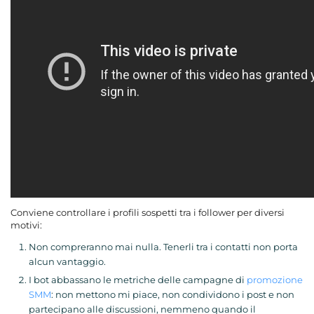
Conviene controllare i profili sospetti tra i follower per diversi
motivi:
Non compreranno mai nulla. Tenerli tra i contatti non porta
alcun vantaggio.
I bot abbassano le metriche delle campagne di
promozione
SMM
: non mettono mi piace, non condividono i post e non
partecipano alle discussioni, nemmeno quando il