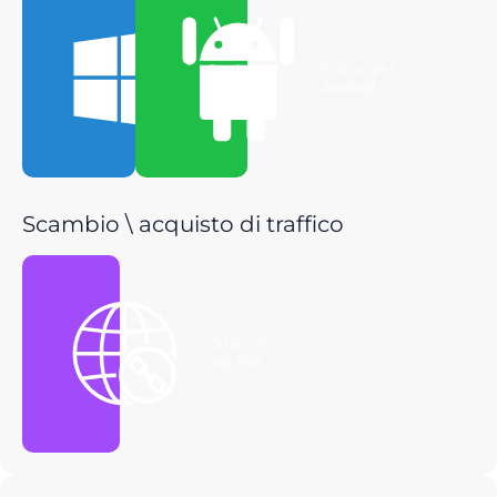
Scarica per
Scarica per
Windows
Android
Scambio \ acquisto di traffico
Ottieni il
link P2P