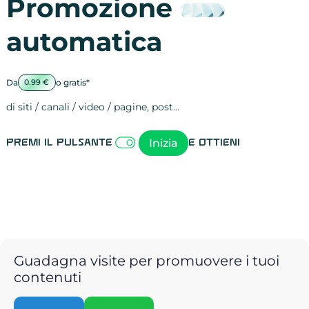
Promozione
automatica
Da
o gratis*
0.99 €
di siti / canali / video / pagine, post…
Attività sulle 
visite
visualizzazioni
registrazioni
referral
recensioni
menzioni
attività sulle 
attività sui so
spettatori dei
comportament
clic sui link
lead motivati
Inizia
Premi il pulsante
e ottieni
Guadagna visite per promuovere i tuoi
contenuti