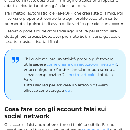
clicca con il tasto destro sull'immagine e seleziona l'opzione
adatta. I risultati aiutano già a farsi un'idea.
Tra i metodi automatici c'è FakeOFF, che crea liste di amici. Poi
il servizio propone di controllare ogni profilo separatamente,
premendo il pulsante di avvio della verifica per ciascun account.
Il servizio pone alcune domande aggiuntive per raccogliere
dettagli più precisi. Dopo aver premuto Submit and get basic
results, mostra i risultati finali.
Chi vuole avviare un'attività propria può trovare
utile sapere
come creare un negozio online su VK
.
Vuoi configurare Yandex Direct in modo rapido e
senza complicazioni?
Il nostro articolo
ti aiuta a
farlo.
Tutti i segreti per scrivere un articolo davvero
efficace sono spiegati
qui
.
Cosa fare con gli account falsi sui
social network
Gli account falsi andrebbero rimossi il più possibile. Fanno
eccezione solo i bot attivi che producono
contenuti utili
per gli