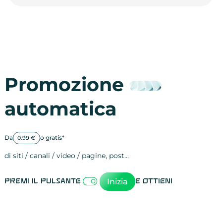
Promozione
automatica
Da
o gratis*
0.99 €
di siti / canali / video / pagine, post…
Attività sulle 
visite
visualizzazioni
registrazioni
referral
recensioni
menzioni
attività sulle 
attività sui so
spettatori dei
comportament
clic sui link
lead motivati
Inizia
Premi il pulsante
e ottieni