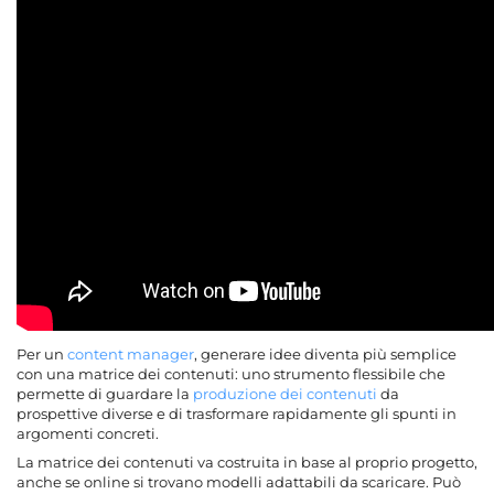
Per un
content manager
, generare idee diventa più semplice
con una matrice dei contenuti: uno strumento flessibile che
permette di guardare la
produzione dei contenuti
da
prospettive diverse e di trasformare rapidamente gli spunti in
argomenti concreti.
La matrice dei contenuti va costruita in base al proprio progetto,
anche se online si trovano modelli adattabili da scaricare. Può