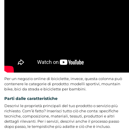
Per un negozio online di biciclette, invece, questa colonna può
contenere le categorie di prodotto: modelli sportivi, mountain
bike, bici da strada e biciclette per bambini.
Parti dalle caratteristiche
Descrivi le proprietà principali del tuo prodotto o servizio più
richiesto. Com’è fatto? Inserisci tutto ciò che conta: specifiche
tecniche, composizione, materiali, tessuti, produttori e altri
dettagli rilevanti. Per i servizi, descrivi anche il processo passo
dopo passo, le tempistiche più adatte e ciò che è incluso.