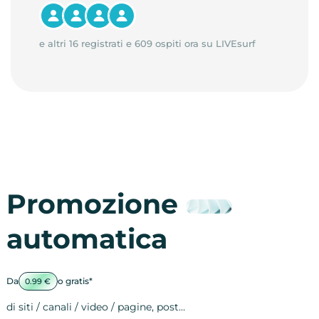
e altri 16 registrati e 609 ospiti ora su LIVEsurf
Promozione
automatica
Da
o gratis*
0.99 €
di siti / canali / video / pagine, post…