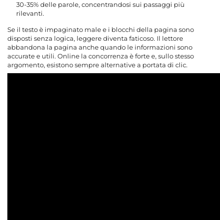
30-35% delle parole, concentrandosi sui passaggi più
rilevanti.
Se il testo è impaginato male e i blocchi della pagina sono
disposti senza logica, leggere diventa faticoso. Il lettore
abbandona la pagina anche quando le informazioni sono
accurate e utili. Online la concorrenza è forte e, sullo stesso
argomento, esistono sempre alternative a portata di clic.