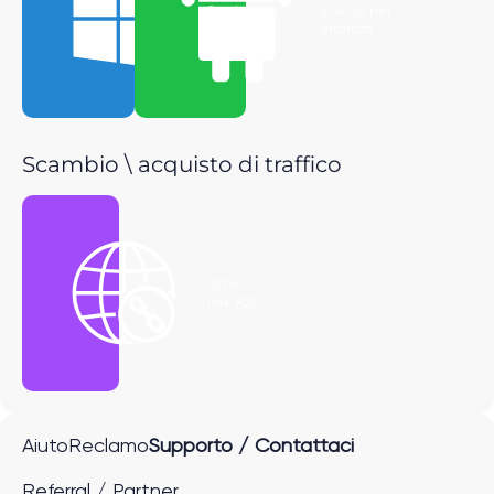
Scarica per
Scarica per
Windows
Android
Scambio \ acquisto di traffico
Ottieni il
link P2P
Aiuto
Reclamo
Supporto / Contattaci
Referral / Partner