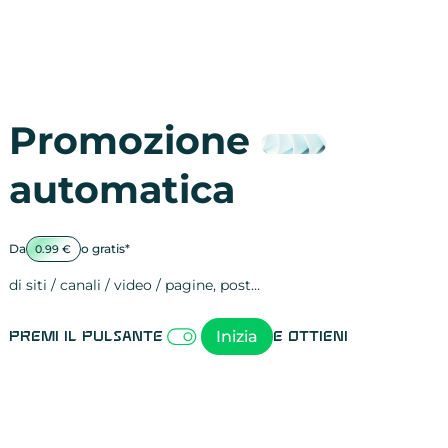
Promozione
automatica
Da
o gratis*
0.99 €
di siti / canali / video / pagine, post…
Attività sulle 
visite
visualizzazioni
registrazioni
referral
recensioni
menzioni
attività sulle 
attività sui so
spettatori dei
comportament
clic sui link
lead motivati
Inizia
Premi il pulsante
e ottieni