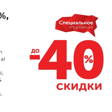
%,
n
 al
%;
4
%.