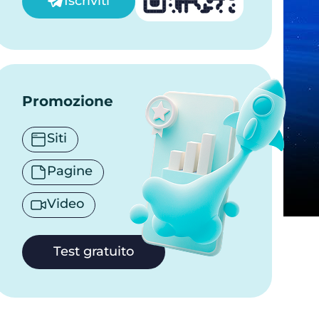
Iscriviti
Promozione
Siti
Pagine
Video
Test gratuito