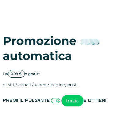
Promozione
automatica
Da
o gratis*
0.99 €
di siti / canali / video / pagine, post…
Attività sulle 
visite
visualizzazioni
registrazioni
referral
recensioni
menzioni
attività sulle 
attività sui so
spettatori dei
comportament
clic sui link
lead motivati
Inizia
Premi il pulsante
e ottieni