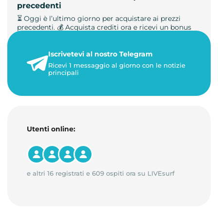
precedenti
⏳ Oggi è l’ultimo giorno per acquistare ai prezzi
precedenti. 💰 Acquista crediti ora e ricevi un bonus
+50%. 🎁 Ricaric…
Iscrivetevi al nostro Telegram
23 maggio 2026
Ricevi 1 messaggio al giorno con le notizie
1 minuto di lettura
principali
Utenti online:
e altri 16 registrati e 609 ospiti ora su LIVEsurf