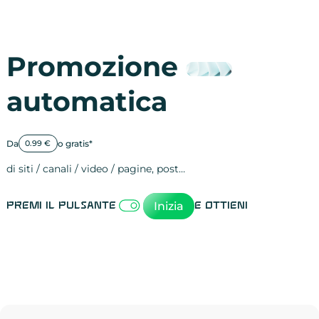
Promozione
automatica
Da
o gratis*
0.99 €
di siti / canali / video / pagine, post…
Attività sulle 
visite
visualizzazioni
registrazioni
referral
recensioni
menzioni
attività sulle 
attività sui so
spettatori dei
comportament
clic sui link
lead motivati
Inizia
Premi il pulsante
e ottieni