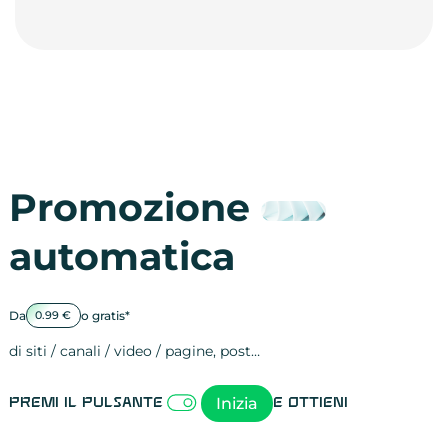
Promozione
automatica
Da
o gratis*
0.99 €
di siti / canali / video / pagine, post…
Attività sulle 
visite
visualizzazioni
registrazioni
referral
recensioni
menzioni
attività sulle 
attività sui so
spettatori dei
comportament
clic sui link
lead motivati
Inizia
Premi il pulsante
e ottieni