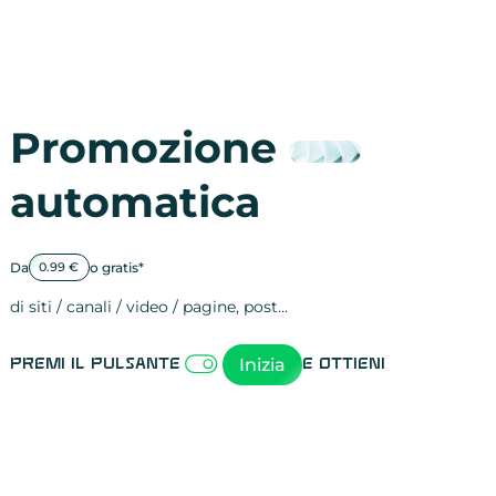
Promozione
automatica
Da
o gratis*
0.99 €
di siti / canali / video / pagine, post…
Attività sulle 
visite
visualizzazioni
registrazioni
referral
recensioni
menzioni
attività sulle 
attività sui so
spettatori dei
comportament
clic sui link
lead motivati
Inizia
Premi il pulsante
e ottieni