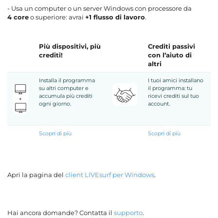
- Usa un computer o un server Windows con processore da
4 core
o superiore: avrai
+1 flusso di lavoro
.
Più dispositivi, più
Crediti passivi
crediti!
con l’aiuto di
altri
Installa il programma
I tuoi amici installano
su altri computer e
il programma: tu
accumula più crediti
ricevi crediti sul tuo
ogni giorno.
account.
Scopri di più
Scopri di più
Apri la pagina del
client LIVEsurf per Windows
.
Hai ancora domande? Contatta il
supporto
.