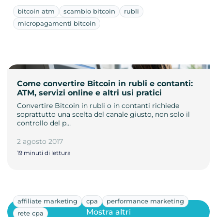
bitcoin atm
scambio bitcoin
rubli
micropagamenti bitcoin
Come convertire Bitcoin in rubli e contanti:
ATM, servizi online e altri usi pratici
Convertire Bitcoin in rubli o in contanti richiede
soprattutto una scelta del canale giusto, non solo il
controllo del p…
2 agosto 2017
19 minuti di lettura
affiliate marketing
cpa
performance marketing
Mostra altri
rete cpa