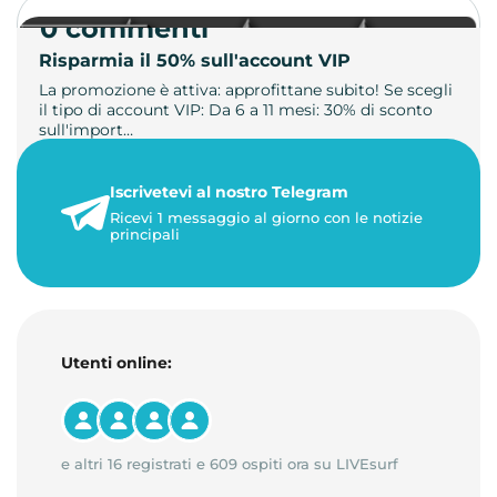
0 commenti
Risparmia il 50% sull'account VIP
La promozione è attiva: approfittane subito! Se scegli
il tipo di account VIP: Da 6 a 11 mesi: 30% di sconto
sull'import…
22 maggio 2026
Iscrivetevi al nostro Telegram
1 minuto di lettura
Ricevi 1 messaggio al giorno con le notizie
principali
Utenti online:
e altri 16 registrati e 609 ospiti ora su LIVEsurf