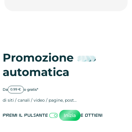
Promozione
automatica
Da
o gratis*
0.99 €
di siti / canali / video / pagine, post…
Attività sulle 
visite
visualizzazioni
registrazioni
referral
recensioni
menzioni
attività sulle 
attività sui so
spettatori dei
comportament
clic sui link
lead motivati
Inizia
Premi il pulsante
e ottieni