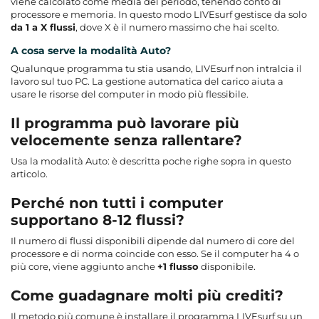
viene calcolato come media del periodo, tenendo conto di
processore e memoria. In questo modo LIVEsurf gestisce da solo
da 1 a X flussi
, dove X è il numero massimo che hai scelto.
A cosa serve la modalità Auto?
Qualunque programma tu stia usando, LIVEsurf non intralcia il
lavoro sul tuo PC. La gestione automatica del carico aiuta a
usare le risorse del computer in modo più flessibile.
Il programma può lavorare più
velocemente senza rallentare?
Usa la modalità Auto: è descritta poche righe sopra in questo
articolo.
Perché non tutti i computer
supportano 8-12 flussi?
Il numero di flussi disponibili dipende dal numero di core del
processore e di norma coincide con esso. Se il computer ha 4 o
più core, viene aggiunto anche
+1 flusso
disponibile.
Come guadagnare molti più crediti?
Il metodo più comune è installare il programma LIVEsurf su un