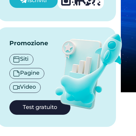
Iscriviti
Promozione
Siti
Pagine
Video
Test gratuito