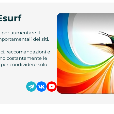
Esurf
e per aumentare il
omportamentali dei siti.
atici, raccomandazioni e
iamo costantemente le
 per condividere solo
.