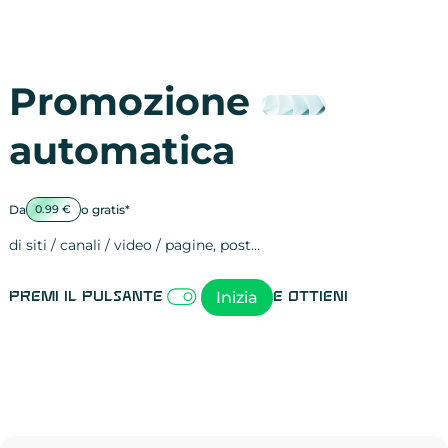
Promozione
automatica
Da
o gratis*
0.99 €
di siti / canali / video / pagine, post…
Attività sulle 
visite
visualizzazioni
registrazioni
referral
recensioni
menzioni
attività sulle 
attività sui so
spettatori dei
comportament
clic sui link
lead motivati
Inizia
Premi il pulsante
e ottieni