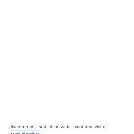
liveinternet
statistiche web
contatore visite
fonti di traffico