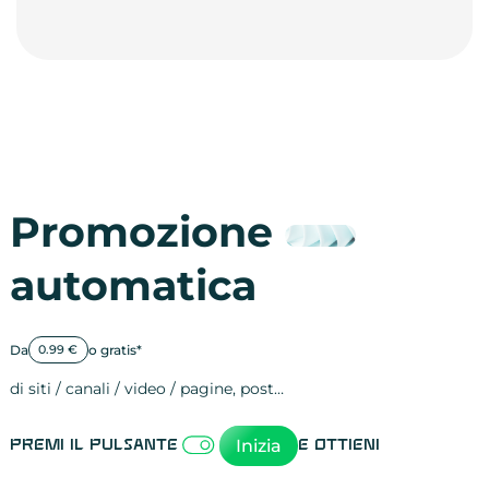
Promozione
automatica
Da
o gratis*
0.99 €
di siti / canali / video / pagine, post…
Attività sulle 
visite
visualizzazioni
registrazioni
referral
recensioni
menzioni
attività sulle 
attività sui so
spettatori dei
comportament
clic sui link
lead motivati
Inizia
Premi il pulsante
e ottieni