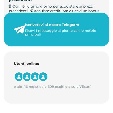
⏳ Oggi è l’ultimo giorno per acquistare ai prezzi
precedenti. 💰 Acquista crediti ora e ricevi un bonus
+50%. 🎁 Ricaric…
Iscrivetevi al nostro Telegram
23 maggio 2026
Ricevi 1 messaggio al giorno con le notizie
1 minuto di lettura
principali
Utenti online:
e altri 16 registrati e 609 ospiti ora su LIVEsurf