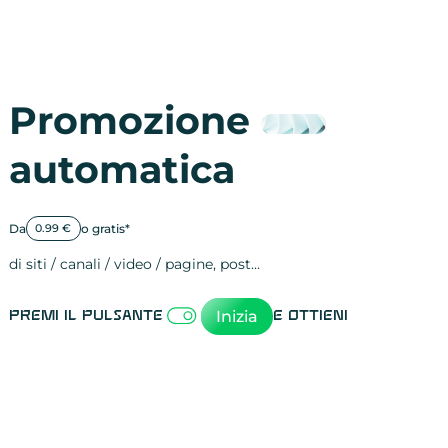
Promozione
automatica
Da
o gratis*
0.99 €
di siti / canali / video / pagine, post…
Attività sulle 
visite
visualizzazioni
registrazioni
referral
recensioni
menzioni
attività sulle 
attività sui so
spettatori dei
comportament
clic sui link
lead motivati
Inizia
Premi il pulsante
e ottieni