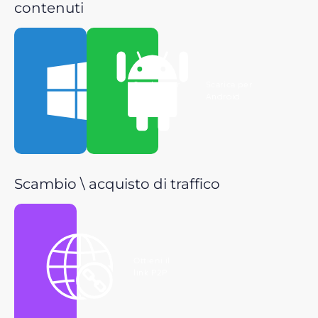
contenuti
Scarica per
Scarica per
Windows
Android
Scambio \ acquisto di traffico
Ottieni il
link P2P