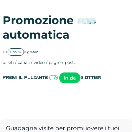
Promozione
automatica
Da
o gratis*
0.99 €
di siti / canali / video / pagine, post…
Attività sulle 
visite
visualizzazioni
registrazioni
referral
recensioni
menzioni
attività sulle 
attività sui so
spettatori dei
comportament
clic sui link
lead motivati
Inizia
Premi il pulsante
e ottieni
Guadagna visite per promuovere i tuoi