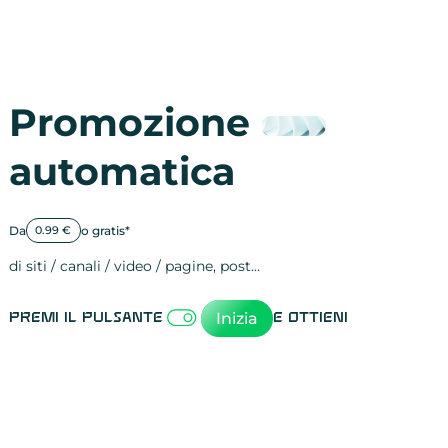
Promozione
automatica
Da
o gratis*
0.99 €
di siti / canali / video / pagine, post…
Attività sulle 
visite
visualizzazioni
registrazioni
referral
recensioni
menzioni
attività sulle 
attività sui so
spettatori dei
comportament
clic sui link
lead motivati
Inizia
Premi il pulsante
e ottieni