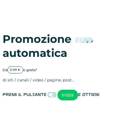
Promozione
automatica
Da
o gratis*
0.99 €
di siti / canali / video / pagine, post…
Attività sulle 
visite
visualizzazioni
registrazioni
referral
recensioni
menzioni
attività sulle 
attività sui so
spettatori dei
comportament
clic sui link
lead motivati
Inizia
Premi il pulsante
e ottieni