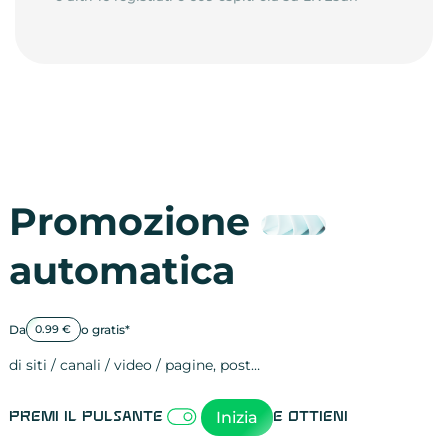
Promozione
automatica
Da
o gratis*
0.99 €
di siti / canali / video / pagine, post…
Attività sulle 
visite
visualizzazioni
registrazioni
referral
recensioni
menzioni
attività sulle 
attività sui so
spettatori dei
comportament
clic sui link
lead motivati
Inizia
Premi il pulsante
e ottieni