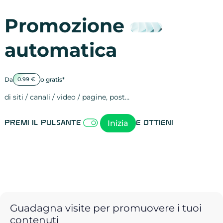
Promozione
automatica
Da
o gratis*
0.99 €
di siti / canali / video / pagine, post…
Attività sulle 
visite
visualizzazioni
registrazioni
referral
recensioni
menzioni
attività sulle 
attività sui so
spettatori dei
comportament
clic sui link
lead motivati
Inizia
Premi il pulsante
e ottieni
Guadagna visite per promuovere i tuoi
contenuti