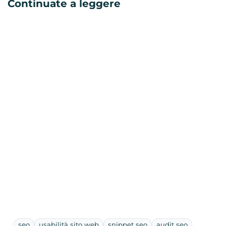
Continuate a leggere
seo
usabilità sito web
snippet seo
audit seo