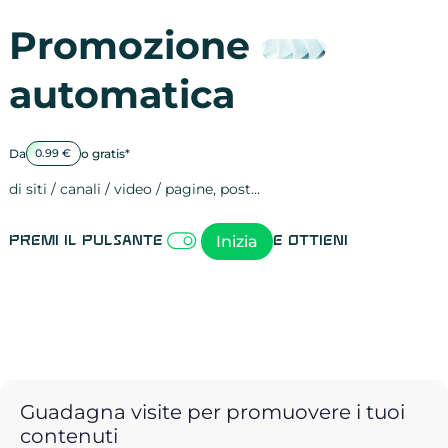
Promozione
automatica
Da
o gratis*
0.99 €
di siti / canali / video / pagine, post…
Attività sulle 
visite
visualizzazioni
registrazioni
referral
recensioni
menzioni
attività sulle 
attività sui so
spettatori dei
comportament
clic sui link
lead motivati
Inizia
Premi il pulsante
e ottieni
Guadagna visite per promuovere i tuoi
contenuti