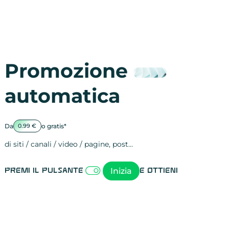
Promozione
automatica
Da
o gratis*
0.99 €
di siti / canali / video / pagine, post…
Attività sulle 
visite
visualizzazioni
registrazioni
referral
recensioni
menzioni
attività sulle 
attività sui so
spettatori dei
comportament
clic sui link
lead motivati
Inizia
Premi il pulsante
e ottieni