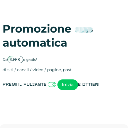
Promozione
automatica
Da
o gratis*
0.99 €
di siti / canali / video / pagine, post…
Attività sulle 
visite
visualizzazioni
registrazioni
referral
recensioni
menzioni
attività sulle 
attività sui so
spettatori dei
comportament
clic sui link
lead motivati
Inizia
Premi il pulsante
e ottieni