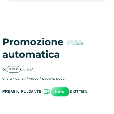
Promozione
automatica
Da
o gratis*
0.99 €
di siti / canali / video / pagine, post…
Attività sulle 
visite
visualizzazioni
registrazioni
referral
recensioni
menzioni
attività sulle 
attività sui so
spettatori dei
comportament
clic sui link
lead motivati
Inizia
Premi il pulsante
e ottieni