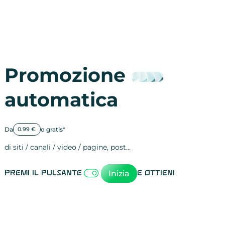
Promozione
automatica
Da
o gratis*
0.99 €
di siti / canali / video / pagine, post…
Attività sulle 
visite
visualizzazioni
registrazioni
referral
recensioni
menzioni
attività sulle 
attività sui so
spettatori dei
comportament
clic sui link
lead motivati
Inizia
Premi il pulsante
e ottieni