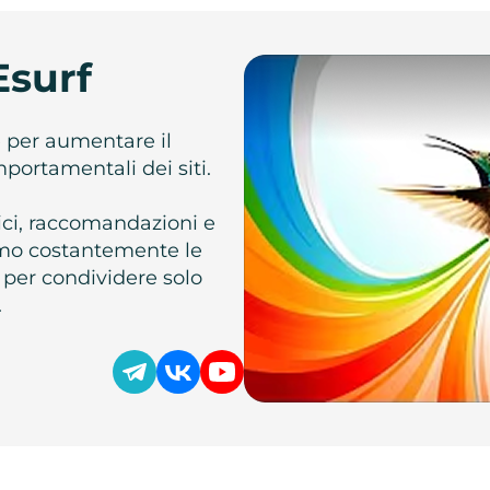
Esurf
e per aumentare il
omportamentali dei siti.
atici, raccomandazioni e
iamo costantemente le
 per condividere solo
.