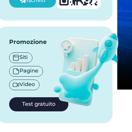
Iscriviti
Promozione
Siti
Pagine
Video
Test gratuito