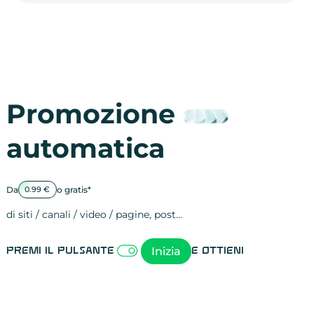
Promozione
automatica
Da
o gratis*
0.99 €
di siti / canali / video / pagine, post…
Attività sulle 
visite
visualizzazioni
registrazioni
referral
recensioni
menzioni
attività sulle 
attività sui so
spettatori dei
comportament
clic sui link
lead motivati
Inizia
Premi il pulsante
e ottieni