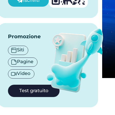
Iscriviti
Promozione
Siti
Pagine
Video
Test gratuito