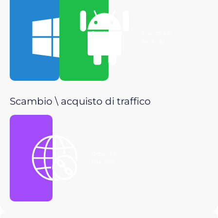
Scarica per
Scarica per
Windows
Android
Scambio \ acquisto di traffico
Ottieni il
link P2P