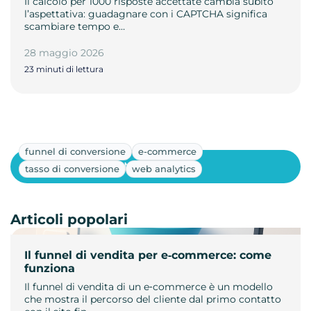
Il calcolo per 1000 risposte accettate cambia subito
l’aspettativa: guadagnare con i CAPTCHA significa
scambiare tempo e…
28 maggio 2026
23 minuti di lettura
funnel di conversione
e-commerce
Mostra altri
tasso di conversione
web analytics
Articoli popolari
Il funnel di vendita per e‑commerce: come
funziona
Il funnel di vendita di un e‑commerce è un modello
che mostra il percorso del cliente dal primo contatto