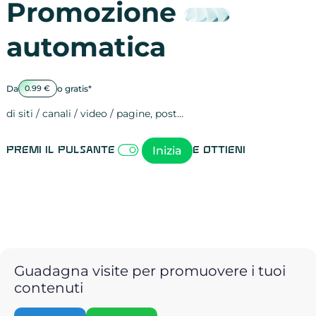
Promozione
automatica
Da
o gratis*
0.99 €
di siti / canali / video / pagine, post…
Attività sulle 
visite
visualizzazioni
registrazioni
referral
recensioni
menzioni
attività sulle 
attività sui so
spettatori dei
comportament
clic sui link
lead motivati
Inizia
Premi il pulsante
e ottieni
Guadagna visite per promuovere i tuoi
contenuti