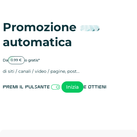
Promozione
automatica
Da
o gratis*
0.99 €
di siti / canali / video / pagine, post…
Attività sulle 
visite
visualizzazioni
registrazioni
referral
recensioni
menzioni
attività sulle 
attività sui so
spettatori dei
comportament
clic sui link
lead motivati
Inizia
Premi il pulsante
e ottieni