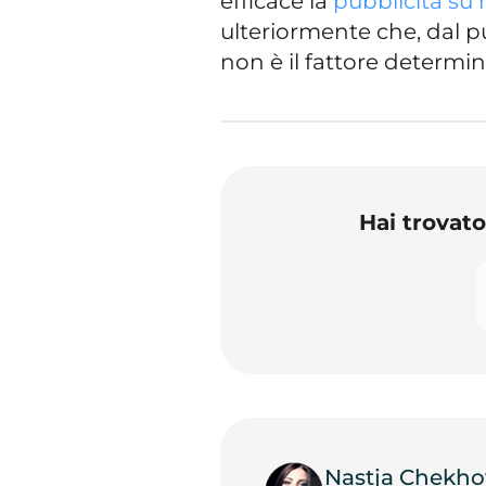
efficace la
pubblicità su 
ulteriormente che, dal pu
non è il fattore determi
Hai trovat
Nastja Chekho