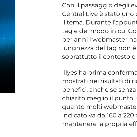
Con il passaggio degli e
Central Live è stato uno 
il tema. Durante l’appun
tag e del modo in cui Go
per anni i webmaster han
lunghezza del tag non è i
soprattutto il contesto e
Illyes ha prima confermat
mostrati nei risultati d
benefici, anche se senza 
chiarito meglio il punto:
quanto molti webmaster s
indicato va da 160 a 220 c
mantenere la propria eff