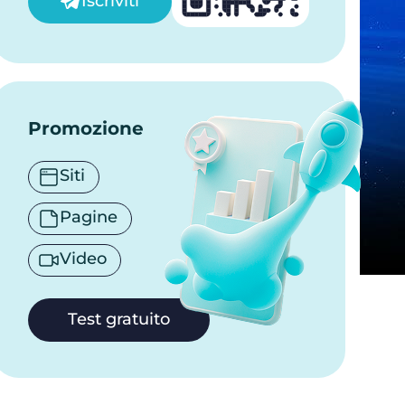
Iscriviti
Promozione
Siti
Pagine
Video
Test gratuito