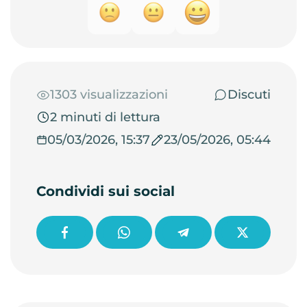
1303 visualizzazioni
Discuti
2 minuti di lettura
05/03/2026, 15:37
23/05/2026, 05:44
Condividi sui social