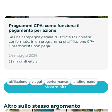
Programmi CPA: come funziona il
pagamento per azione
Se una campagna genera 300 clic e 12 richieste
confermate, in un programma di affiliazione CPA
l'inserzionista non paga …
24 maggio 2026
28 minuti di lettura
affiliazione
viaggi
performance
landing-page
Mostra altri
Altro sullo stesso argomento