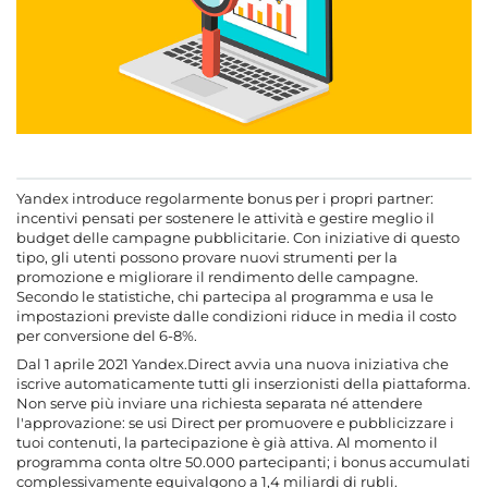
Yandex introduce regolarmente bonus per i propri partner:
incentivi pensati per sostenere le attività e gestire meglio il
budget delle campagne pubblicitarie. Con iniziative di questo
tipo, gli utenti possono provare nuovi strumenti per la
promozione e migliorare il rendimento delle campagne.
Secondo le statistiche, chi partecipa al programma e usa le
impostazioni previste dalle condizioni riduce in media il costo
per conversione del 6-8%.
Dal 1 aprile 2021 Yandex.Direct avvia una nuova iniziativa che
iscrive automaticamente tutti gli inserzionisti della piattaforma.
Non serve più inviare una richiesta separata né attendere
l'approvazione: se usi Direct per promuovere e pubblicizzare i
tuoi contenuti, la partecipazione è già attiva. Al momento il
programma conta oltre 50.000 partecipanti; i bonus accumulati
complessivamente equivalgono a 1,4 miliardi di rubli.