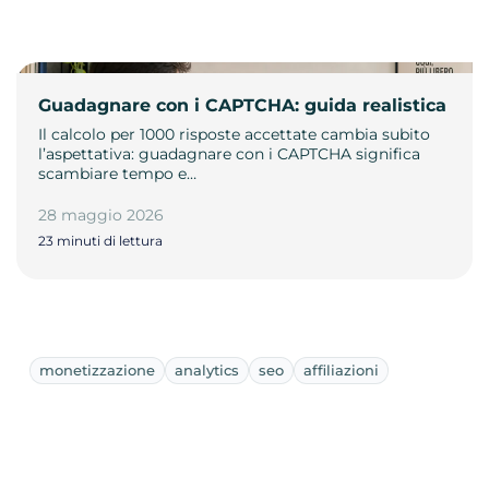
Guadagnare con i CAPTCHA: guida realistica
Il calcolo per 1000 risposte accettate cambia subito
l’aspettativa: guadagnare con i CAPTCHA significa
scambiare tempo e…
28 maggio 2026
23 minuti di lettura
monetizzazione
analytics
seo
affiliazioni