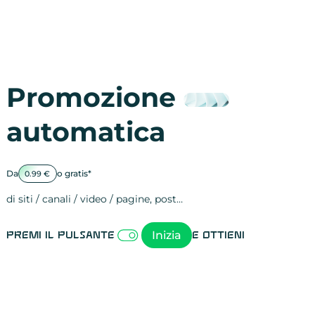
Promozione
automatica
Da
o gratis*
0.99 €
di siti / canali / video / pagine, post…
Attività sulle 
visite
visualizzazioni
registrazioni
referral
recensioni
menzioni
attività sulle 
attività sui so
spettatori dei
comportament
clic sui link
lead motivati
Inizia
Premi il pulsante
e ottieni