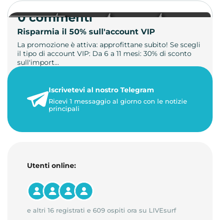
0 commenti
Risparmia il 50% sull'account VIP
La promozione è attiva: approfittane subito! Se scegli
il tipo di account VIP: Da 6 a 11 mesi: 30% di sconto
sull'import…
22 maggio 2026
Iscrivetevi al nostro Telegram
1 minuto di lettura
Ricevi 1 messaggio al giorno con le notizie
principali
Utenti online:
e altri 16 registrati e 609 ospiti ora su LIVEsurf