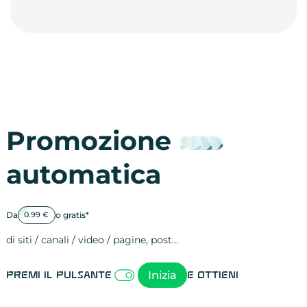
Promozione
automatica
Da
o gratis*
0.99 €
di siti / canali / video / pagine, post…
Attività sulle 
visite
visualizzazioni
registrazioni
referral
recensioni
menzioni
attività sulle 
attività sui so
spettatori dei
comportament
clic sui link
lead motivati
Inizia
Premi il pulsante
e ottieni