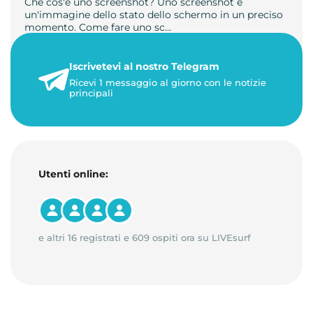
Che cos'è uno screenshot? Uno screenshot è
un'immagine dello stato dello schermo in un preciso
momento. Come fare uno sc…
21 luglio 2026
Iscrivetevi al nostro Telegram
1 minuto di lettura
Ricevi 1 messaggio al giorno con le notizie
principali
Utenti online:
e altri 16 registrati e 609 ospiti ora su LIVEsurf