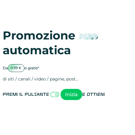
Promozione
automatica
Da
o gratis*
0.99 €
di siti / canali / video / pagine, post…
Attività sulle 
visite
visualizzazioni
registrazioni
referral
recensioni
menzioni
attività sulle 
attività sui so
spettatori dei
comportament
clic sui link
lead motivati
Inizia
Premi il pulsante
e ottieni