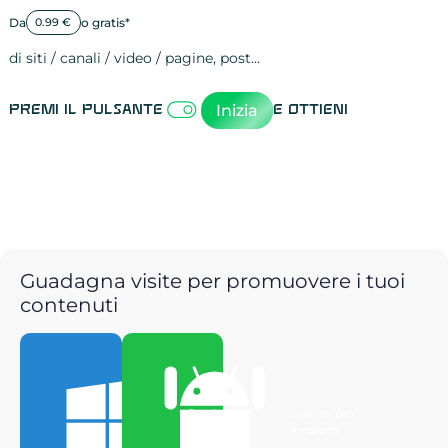
Da
o gratis*
0.99 €
di siti / canali / video / pagine, post…
Attività sulle 
visite
visualizzazioni
registrazioni
referral
recensioni
menzioni
attività sulle 
attività sui so
spettatori dei
comportament
clic sui link
lead motivati
Inizia
Premi il pulsante
e ottieni
Guadagna visite per promuovere i tuoi
contenuti
Scarica per
Scarica per
Windows
Android