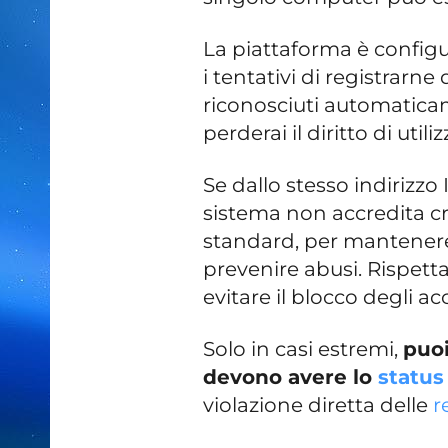
La piattaforma è configu
i tentativi di registrarn
riconosciuti automaticam
perderai il diritto di utili
Se dallo stesso indirizzo 
sistema non accredita cr
standard, per mantenere 
prevenire abusi. Rispet
evitare il blocco degli ac
Solo in casi estremi,
puoi
devono avere lo
status
violazione diretta delle
r