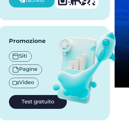
Iscriviti
Promozione
Siti
Pagine
Video
Test gratuito