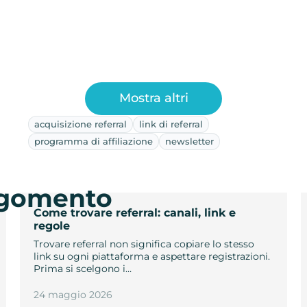
Mostra altri
acquisizione referral
link di referral
programma di affiliazione
newsletter
argomento
Come trovare referral: canali, link e
regole
Trovare referral non significa copiare lo stesso
link su ogni piattaforma e aspettare registrazioni.
Prima si scelgono i…
24 maggio 2026