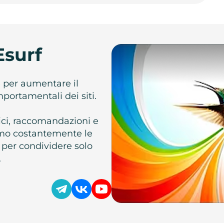
Esurf
e per aumentare il
omportamentali dei siti.
atici, raccomandazioni e
iamo costantemente le
 per condividere solo
.