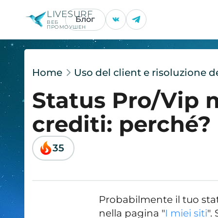
LIVESURF
Блог
ВЕБ
ПРОМОУШЕН
Home
Uso del client e risoluzione 
Status Pro/Vip 
crediti: perché?
35
Probabilmente il tuo stat
nella pagina "
I miei siti
".