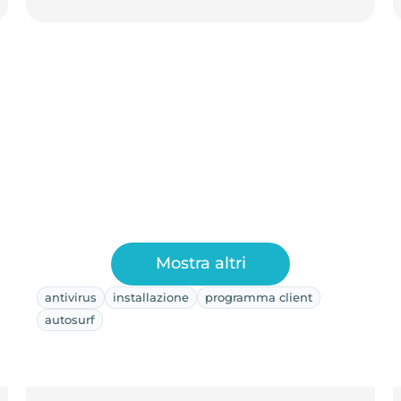
Mostra altri
antivirus
installazione
programma client
autosurf