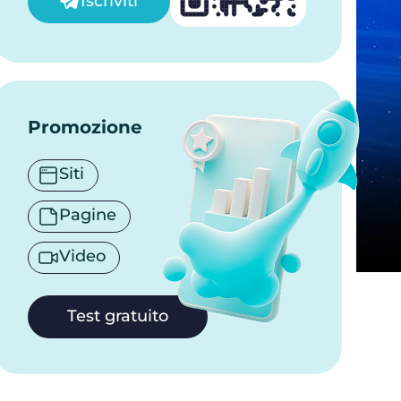
Iscriviti
Promozione
Siti
Pagine
Video
Test gratuito