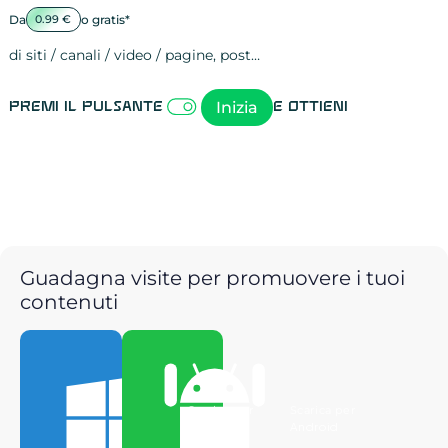
Da
o gratis*
0.99 €
di siti / canali / video / pagine, post…
Attività sulle 
visite
visualizzazioni
registrazioni
referral
recensioni
menzioni
attività sulle 
attività sui so
spettatori dei
comportament
clic sui link
lead motivati
Inizia
Premi il pulsante
e ottieni
Guadagna visite per promuovere i tuoi
contenuti
Scarica per
Scarica per
Windows
Android