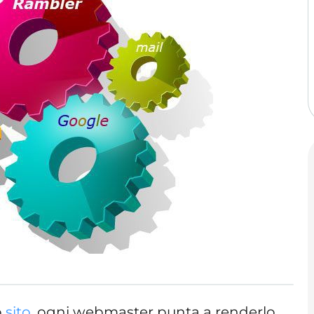
o
sito
, ogni webmaster punta a renderlo