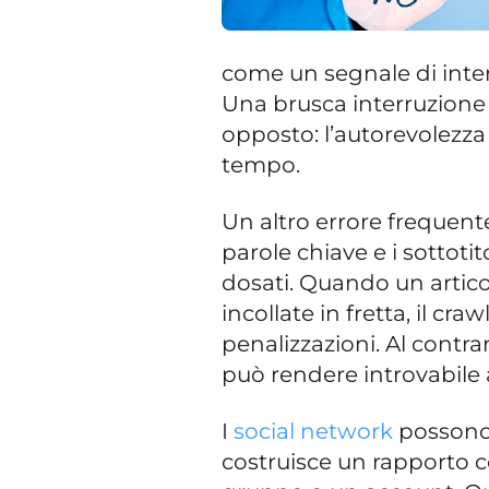
come un segnale di inte
Una brusca interruzione d
opposto: l’autorevolezza
tempo.
Un altro errore frequente
parole chiave e i sottotit
dosati. Quando un artic
incollate in fretta, il craw
penalizzazioni. Al contrar
può rendere introvabile
I
social network
possono 
costruisce un rapporto c