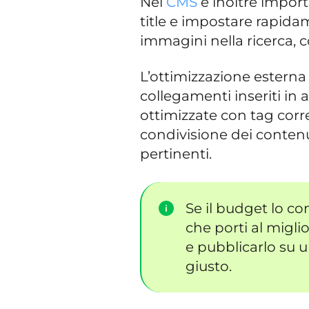
Nel
CMS
è inoltre import
title e impostare rapidame
immagini nella ricerca, c
L’ottimizzazione esterna 
collegamenti inseriti in a
ottimizzate con tag corre
condivisione dei contenu
pertinenti.
Se il budget lo co
che porti al migli
e pubblicarlo su 
giusto.