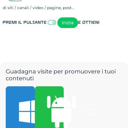
di siti / canali / video / pagine, post…
Attività sulle 
visite
visualizzazioni
registrazioni
referral
recensioni
menzioni
attività sulle 
attività sui so
spettatori dei
comportament
clic sui link
lead motivati
Inizia
Premi il pulsante
e ottieni
Guadagna visite per promuovere i tuoi
contenuti
Scarica per
Scarica per
Windows
Android