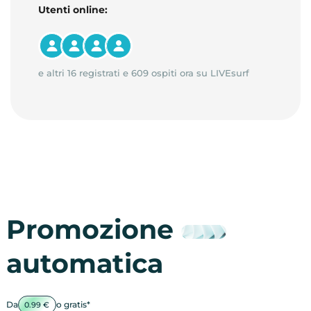
Utenti online:
e altri 16 registrati e 609 ospiti ora su LIVEsurf
Promozione
automatica
Da
o gratis*
0.99 €