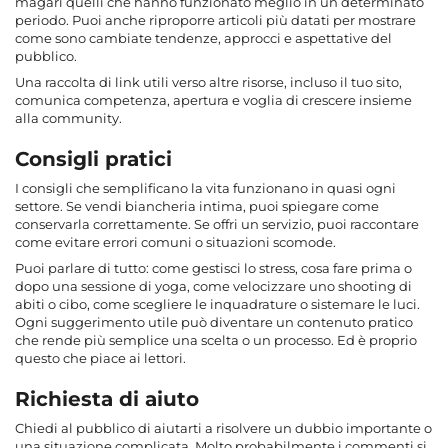
magari quelli che hanno funzionato meglio in un determinato
periodo. Puoi anche riproporre articoli più datati per mostrare
come sono cambiate tendenze, approcci e aspettative del
pubblico.
Una raccolta di link utili verso altre risorse, incluso il tuo sito,
comunica competenza, apertura e voglia di crescere insieme
alla community.
Consigli pratici
I consigli che semplificano la vita funzionano in quasi ogni
settore. Se vendi biancheria intima, puoi spiegare come
conservarla correttamente. Se offri un servizio, puoi raccontare
come evitare errori comuni o situazioni scomode.
Puoi parlare di tutto: come gestisci lo stress, cosa fare prima o
dopo una sessione di yoga, come velocizzare uno shooting di
abiti o cibo, come scegliere le inquadrature o sistemare le luci.
Ogni suggerimento utile può diventare un contenuto pratico
che rende più semplice una scelta o un processo. Ed è proprio
questo che piace ai lettori.
Richiesta di aiuto
Chiedi al pubblico di aiutarti a risolvere un dubbio importante o
una situazione complicata. Molto probabilmente i commenti si