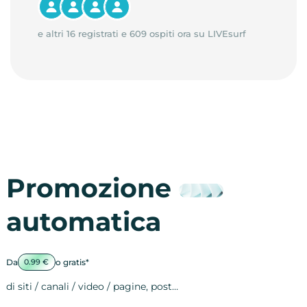
e altri 16 registrati e 609 ospiti ora su LIVEsurf
Promozione
automatica
Da
o gratis*
0.99 €
di siti / canali / video / pagine, post…
Attività sulle 
visite
visualizzazioni
registrazioni
referral
recensioni
menzioni
attività sulle 
attività sui so
spettatori dei
comportament
clic sui link
lead motivati