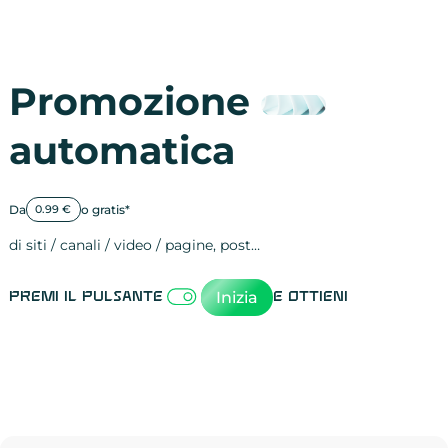
Promozione
automatica
Da
o gratis*
0.99 €
di siti / canali / video / pagine, post…
Attività sulle 
visite
visualizzazioni
registrazioni
referral
recensioni
menzioni
attività sulle 
attività sui so
spettatori dei
comportament
clic sui link
lead motivati
Inizia
Premi il pulsante
e ottieni