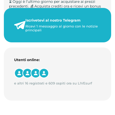
⏳ Oggi è l’ultimo giorno per acquistare ai prezzi
precedenti. 💰 Acquista crediti ora e ricevi un bonus
+50%. 🎁 Ricaric…
Iscrivetevi al nostro Telegram
23 maggio 2026
Ricevi 1 messaggio al giorno con le notizie
1 minuto di lettura
principali
Utenti online:
e altri 16 registrati e 609 ospiti ora su LIVEsurf